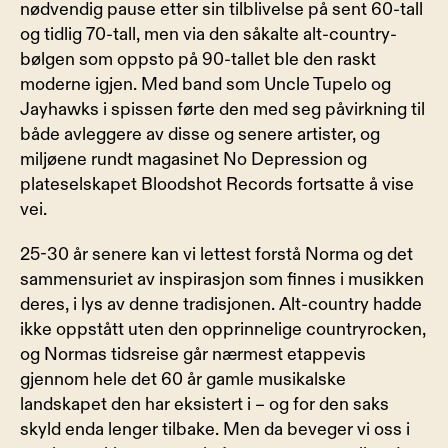
nødvendig pause etter sin tilblivelse på sent 60-tall 
og tidlig 70-tall, men via den såkalte alt-country-
bølgen som oppsto på 90-tallet ble den raskt 
moderne igjen. Med band som Uncle Tupelo og 
Jayhawks i spissen førte den med seg påvirkning til 
både avleggere av disse og senere artister, og 
miljøene rundt magasinet No Depression og 
plateselskapet Bloodshot Records fortsatte å vise 
vei.
25-30 år senere kan vi lettest forstå Norma og det 
sammensuriet av inspirasjon som finnes i musikken 
deres, i lys av denne tradisjonen. Alt-country hadde 
ikke oppstått uten den opprinnelige countryrocken, 
og Normas tidsreise går nærmest etappevis 
gjennom hele det 60 år gamle musikalske 
landskapet den har eksistert i – og for den saks 
skyld enda lenger tilbake. Men da beveger vi oss i 