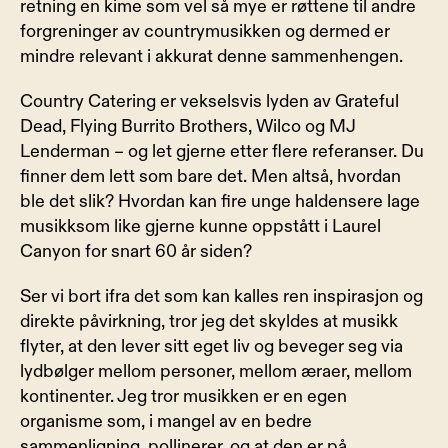
retning en kime som vel så mye er røttene til andre 
forgreninger av countrymusikken og dermed er 
mindre relevant i akkurat denne sammenhengen.
Country Catering er vekselsvis lyden av Grateful 
Dead, Flying Burrito Brothers, Wilco og MJ 
Lenderman – og let gjerne etter flere referanser. Du 
finner dem lett som bare det. Men altså, hvordan 
ble det slik? Hvordan kan fire unge haldensere lage 
musikksom like gjerne kunne oppstått i Laurel 
Canyon for snart 60 år siden?
Ser vi bort ifra det som kan kalles ren inspirasjon og 
direkte påvirkning, tror jeg det skyldes at musikk 
flyter, at den lever sitt eget liv og beveger seg via 
lydbølger mellom personer, mellom æraer, mellom 
kontinenter. Jeg tror musikken er en egen 
organisme som, i mangel av en bedre 
sammenligning, pollinerer, og at den er på 