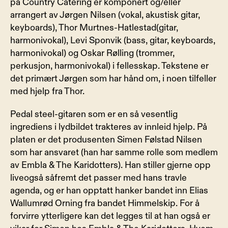
på Country Catering er komponert og/eller 
arrangert av Jørgen Nilsen (vokal, akustisk gitar, 
keyboards), Thor Murtnes-Hatlestad(gitar, 
harmonivokal), Levi Sponvik (bass, gitar, keyboards, 
harmonivokal) og Oskar Rølling (trommer, 
perkusjon, harmonivokal) i fellesskap. Tekstene er 
det primært Jørgen som har hånd om, i noen tilfeller 
med hjelp fra Thor.
Pedal steel-gitaren som er en så vesentlig 
ingrediens i lydbildet trakteres av innleid hjelp. På 
platen er det produsenten Simen Følstad Nilsen 
som har ansvaret (han har samme rolle som medlem 
av Embla & The Karidotters). Han stiller gjerne opp 
liveogså såfremt det passer med hans travle 
agenda, og er han opptatt hanker bandet inn Elias 
Wallumrød Orning fra bandet Himmelskip. For å 
forvirre ytterligere kan det legges til at han også er 