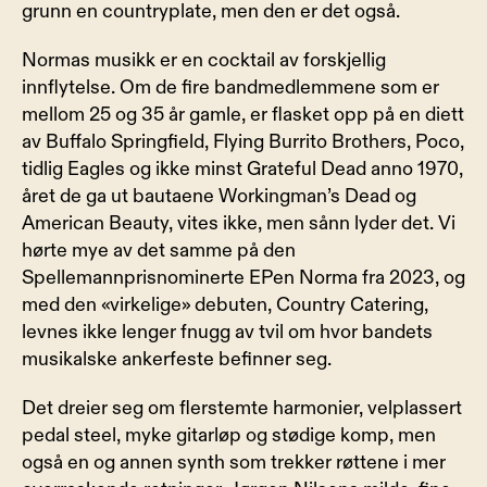
grunn en countryplate, men den er det også.
Normas musikk er en cocktail av forskjellig 
innflytelse. Om de fire bandmedlemmene som er 
mellom 25 og 35 år gamle, er flasket opp på en diett 
av Buffalo Springfield, Flying Burrito Brothers, Poco, 
tidlig Eagles og ikke minst Grateful Dead anno 1970, 
året de ga ut bautaene Workingman’s Dead og 
American Beauty, vites ikke, men sånn lyder det. Vi 
hørte mye av det samme på den 
Spellemannprisnominerte EPen Norma fra 2023, og 
med den «virkelige» debuten, Country Catering, 
levnes ikke lenger fnugg av tvil om hvor bandets 
musikalske ankerfeste befinner seg.
Det dreier seg om flerstemte harmonier, velplassert 
pedal steel, myke gitarløp og stødige komp, men 
også en og annen synth som trekker røttene i mer 