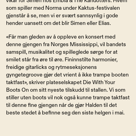
vikar for Simen hos Embla & The Karidotters. Hvem 
som spiller med Norma under Kaktus-festivalen 
gjenstår å se, men vi er svært sannsynlig i gode 
hender uansett om det blir Simen eller Elias.
«Får man gleden av å oppleve en konsert med 
denne gjengen fra Norges Mississippi, vil bandets 
samspill, musikalitet og spilleglede sørge for at 
smilet står fra øre til øre. Fininnstilte harmonier, 
freidige gitarlicks og rytmeseksjonens 
gyngetegroove gjør det vrient å ikke trampe booten 
taktfast», skriver plateselskapet Die With Your 
Boots On om sitt nyeste tilskudd til stallen. Vi som 
stiller uten boots vil nok også kunne trampe taktfast 
til denne fine gjengen når de gjør Halden til det 
beste stedet å befinne seg den siste helgen i mai.