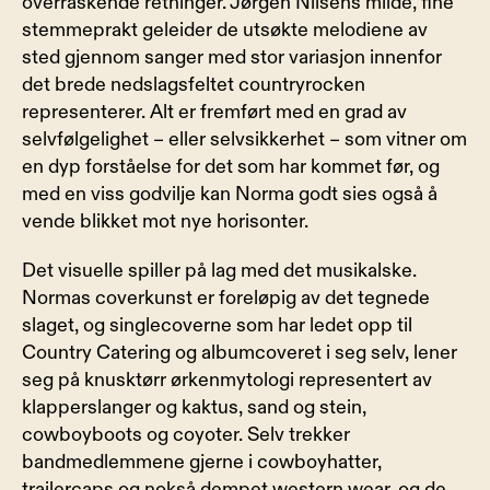
overraskende retninger. Jørgen Nilsens milde, fine 
stemmeprakt geleider de utsøkte melodiene av 
sted gjennom sanger med stor variasjon innenfor 
det brede nedslagsfeltet countryrocken 
representerer. Alt er fremført med en grad av 
selvfølgelighet – eller selvsikkerhet – som vitner om 
en dyp forståelse for det som har kommet før, og 
med en viss godvilje kan Norma godt sies også å 
vende blikket mot nye horisonter.
Det visuelle spiller på lag med det musikalske. 
Normas coverkunst er foreløpig av det tegnede 
slaget, og singlecoverne som har ledet opp til 
Country Catering og albumcoveret i seg selv, lener 
seg på knusktørr ørkenmytologi representert av 
klapperslanger og kaktus, sand og stein, 
cowboyboots og coyoter. Selv trekker 
bandmedlemmene gjerne i cowboyhatter, 
trailercaps og nokså dempet western wear, og de 